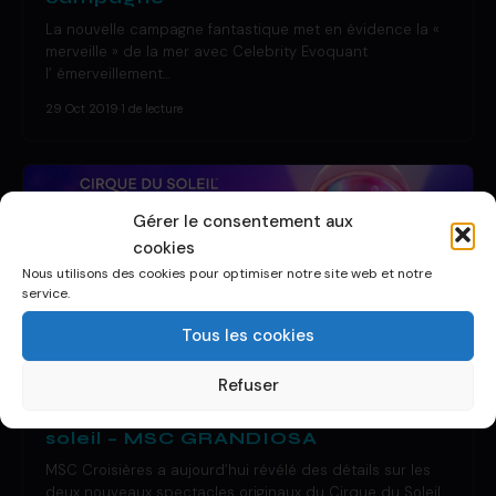
La nouvelle campagne fantastique met en évidence la «
merveille » de la mer avec Celebrity Evoquant
l’ émerveillement…
29 Oct 2019
·
1 de lecture
Gérer le consentement aux
cookies
Nous utilisons des cookies pour optimiser notre site web et notre
service.
Tous les cookies
DÉCOUVRIR UN BATEAU
Refuser
Nouveaux spectacles du cirque du
soleil – MSC GRANDIOSA
MSC Croisières a aujourd’hui révélé des détails sur les
deux nouveaux spectacles originaux du Cirque du Soleil