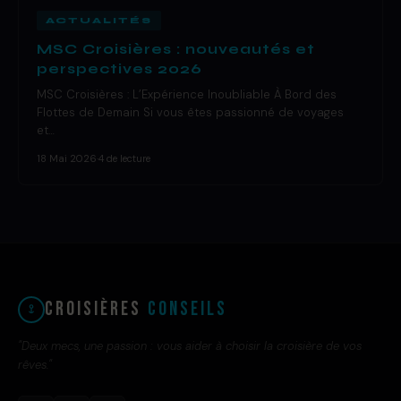
ACTUALITÉS
MSC Croisières : nouveautés et
perspectives 2026
MSC Croisières : L’Expérience Inoubliable À Bord des
Flottes de Demain Si vous êtes passionné de voyages
et…
18 Mai 2026
·
4 de lecture
Croisières
Conseils
"Deux mecs, une passion : vous aider à choisir la croisière de vos
rêves."