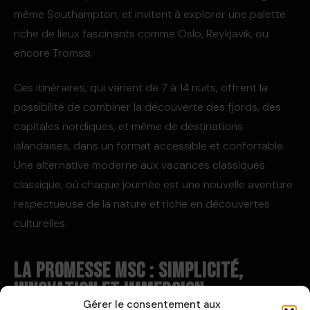
même Southampton, et invitent à explorer une palette
riche de lieux fascinants comme Oslo, Reykjavik, ou
encore Tromsø.
Ces itinéraires, qui varient de 7 à 14 nuits, offrent la
possibilité de combiner la découverte des fjords, des
capitales nordiques, et même de destinations
islandaises, dans un format accessible et confortable.
Une alternative moderne aux vacances classiques
classique, où chaque journée est une nouvelle aventure
respectueuse de la nature et riche en découvertes
culturelles.
La promesse MSC : simplicité,
innovation et immersion
Gérer le consentement aux