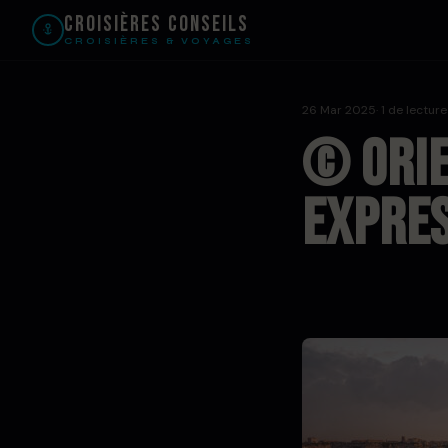
Croisières Conseils
CROISIÈRES & VOYAGES
26 Mar 2025
· 1 de lecture
© ORI
EXPRES