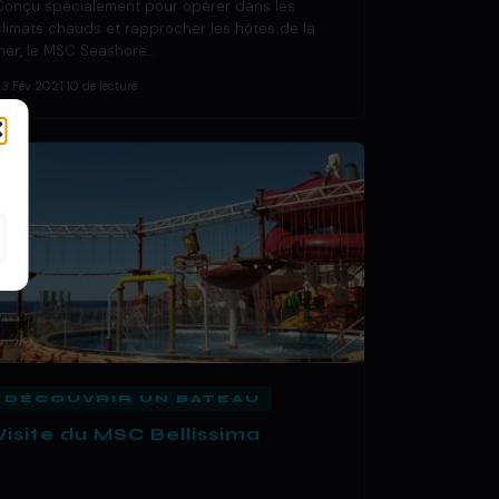
Conçu spécialement pour opérer dans les
climats chauds et rapprocher les hôtes de la
mer, le MSC Seashore…
23 Fév 2021
·
10 de lecture
DÉCOUVRIR UN BATEAU
Visite du MSC Bellissima