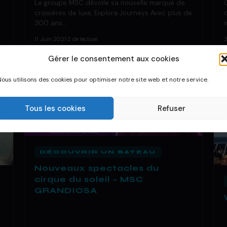
Le groupe MSC dévoile sa nouvelle marque de
croisières de luxe, Explora Journeys Avec plus de
300 ans…
11 Juin 2021
·
2 de lecture
Gérer le consentement aux cookies
Nous utilisons des cookies pour optimiser notre site web et notre service.
Tous les cookies
Refuser
DÉCOUVRIR UN BATEAU
Nouveaux spectacles du
cirque du soleil – MSC
GRANDIOSA