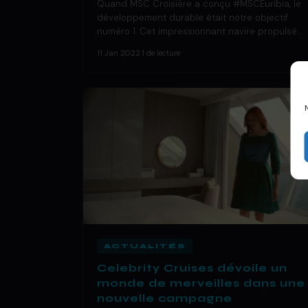
Quand MSC Croisière a conçu #MSCEuribia, le
développement durable était notre objectif
numéro 1. Cet impressionnant navire propulsé…
11 Jan 2022
·
1 de lecture
ACTUALITÉS
Celebrity Cruises dévoile un
monde de merveilles dans une
nouvelle campagne