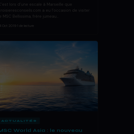
C’est lors d’une escale à Marseille que
croisieresconseils.com a eu l’occasion de visiter
le MSC Bellissima, frère jumeau…
4 Oct 2019
·
1 de lecture
ACTUALITÉS
MSC World Asia : le nouveau