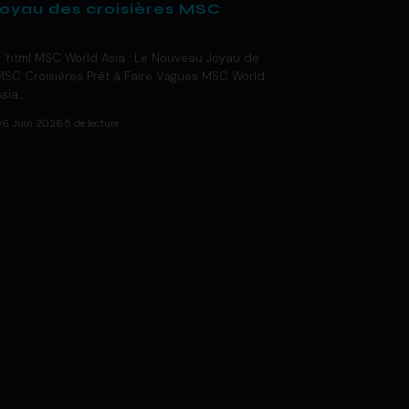
joyau des croisières MSC
« `html MSC World Asia : Le Nouveau Joyau de
MSC Croisières Prêt à Faire Vagues MSC World
Asia…
06 Juin 2026
·
5 de lecture