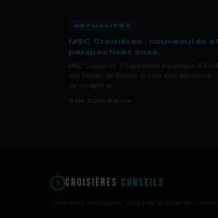
ACTUALITÉS
MSC Croisières : nouveautés e
perspectives 2026
MSC Croisières : L’Expérience Inoubliable À Bord
des Flottes de Demain Si vous êtes passionné
de voyages et…
18 Mai 2026
·
4 de lecture
Croisières
Conseils
"Deux mecs, une passion : vous aider à choisir la croisière