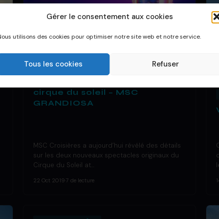
Gérer le consentement aux cookies
Nous utilisons des cookies pour optimiser notre site web et notre service.
Tous les cookies
Refuser
DÉCOUVRIR UN BATEAU
Nouveaux spectacles du
cirque du soleil – MSC
GRANDIOSA
MSC Croisières a aujourd’hui révélé des détails
sur les deux nouveaux spectacles originaux du
Cirque du Soleil at…
22 Oct 2019
·
7 de lecture
1