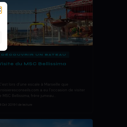
DÉCOUVRIR UN BATEAU
Visite du MSC Bellissima
C’est lors d’une escale à Marseille que
croisieresconseils.com a eu l’occasion de visiter
le MSC Bellissima, frère jumeau…
4 Oct 2019
·
1 de lecture