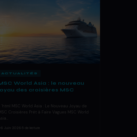
ACTUALITÉS
MSC World Asia : le nouveau
joyau des croisières MSC
« `html MSC World Asia : Le Nouveau Joyau de
MSC Croisières Prêt à Faire Vagues MSC World
Asia…
06 Juin 2026
·
5 de lecture