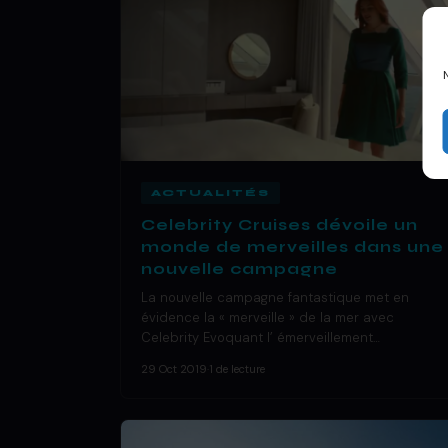
ACTUALITÉS
Celebrity Cruises dévoile un
monde de merveilles dans une
nouvelle campagne
La nouvelle campagne fantastique met en
évidence la « merveille » de la mer avec
Celebrity Evoquant l’ émerveillement…
29 Oct 2019
·
1 de lecture