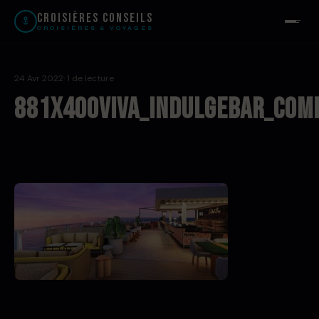
Croisières Conseils
CROISIÈRES & VOYAGES
24 Avr 2022
· 1 de lecture
881x400Viva_IndulgeBar_Com