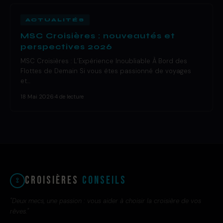
ACTUALITÉS
MSC Croisières : nouveautés et
perspectives 2026
MSC Croisières : L’Expérience Inoubliable À Bord des
Flottes de Demain Si vous êtes passionné de voyages
et…
18 Mai 2026
·
4 de lecture
Croisières
Conseils
"Deux mecs, une passion : vous aider à choisir la croisière de vos
rêves."