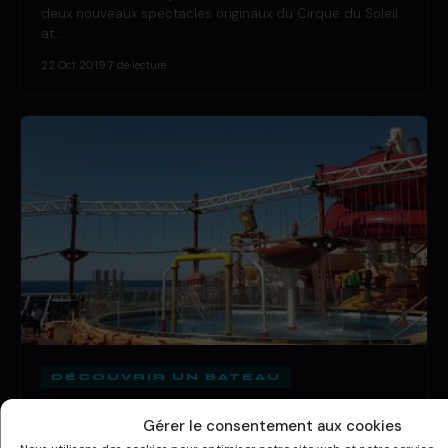
deux nouveaux spectacles originaux du Cirque du Soleil
at…
22 Oct 2019
·
7 de lecture
DÉCOUVRIR UN BATEAU
Visite du MSC Bellissima
Gérer le consentement aux cookies
C’est lors d’une escale à Marseille que