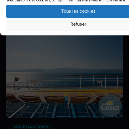
Nous utilisons des cookies pour optimiser notre site web et notre service.
croisieresconseils.com a eu l’occasion de visiter le MSC
Bellissima, frère jumeau…
Tous les cookies
14 Oct 2019
·
1 de lecture
Refuser
ACTUALITÉS