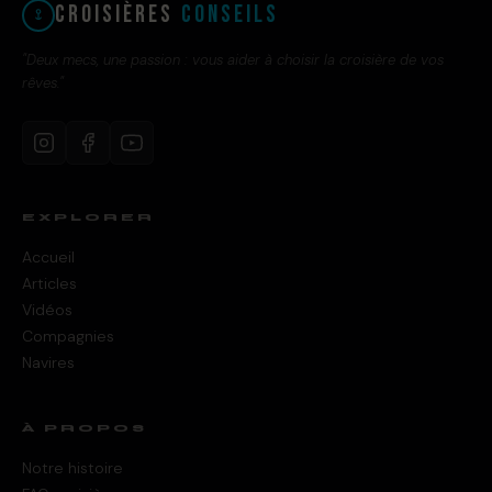
Croisières
Conseils
"Deux mecs, une passion : vous aider à choisir la croisière de vos
rêves."
EXPLORER
Accueil
Articles
Vidéos
Compagnies
Navires
À PROPOS
Notre histoire