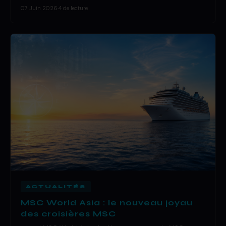
07 Juin 2026
·
4 de lecture
ACTUALITÉS
MSC World Asia : le nouveau joyau
des croisières MSC