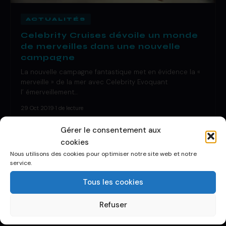
ACTUALITÉS
Celebrity Cruises dévoile un monde
de merveilles dans une nouvelle
campagne
La nouvelle campagne fantastique met en évidence la «
merveille » de la mer avec Celebrity Evoquant
l’ émerveillement…
29 Oct 2019
·
1 de lecture
Gérer le consentement aux
cookies
Nous utilisons des cookies pour optimiser notre site web et notre
service.
Tous les cookies
Refuser