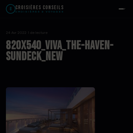
Croisières Conseils
CROISIÈRES & VOYAGES
24 Avr 2022
· 1 de lecture
820x540_Viva_The-Haven-
Sundeck_new