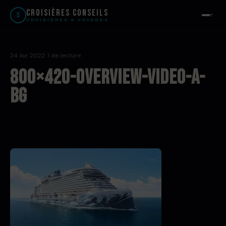
Croisières Conseils
CROISIÈRES & VOYAGES
24 Avr 2022
· 1 de lecture
800×420-Overview-video-A-
bg