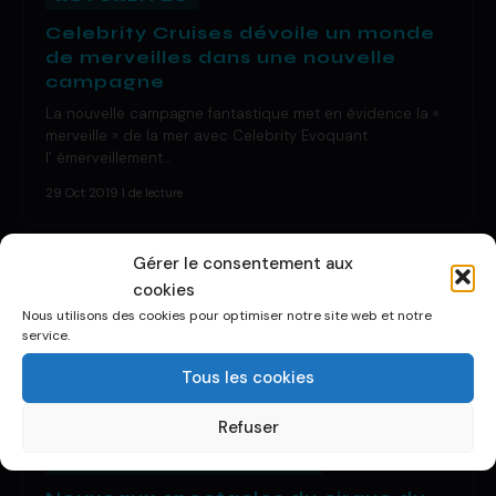
Celebrity Cruises dévoile un monde
de merveilles dans une nouvelle
campagne
La nouvelle campagne fantastique met en évidence la «
merveille » de la mer avec Celebrity Evoquant
l’ émerveillement…
29 Oct 2019
·
1 de lecture
Gérer le consentement aux
cookies
Nous utilisons des cookies pour optimiser notre site web et notre
service.
Tous les cookies
Refuser
DÉCOUVRIR UN BATEAU