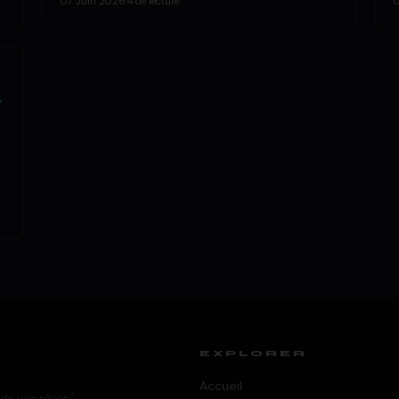
07 Juin 2026
·
4 de lecture
t
EXPLORER
Accueil
 de vos rêves."