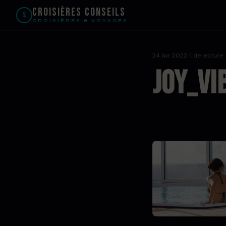
Croisières Conseils
CROISIÈRES & VOYAGES
24 Avr 2022
· 1 de lecture
joy_vi