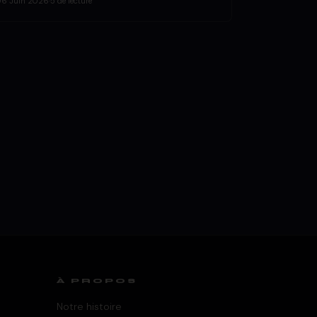
06 Juin 2026
·
5 de lecture
À PROPOS
Notre histoire