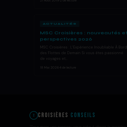
21 Août 2019
·
2 de lecture
ACTUALITÉS
MSC Croisières : nouveautés e
perspectives 2026
MSC Croisières : L’Expérience Inoubliable À Bord
des Flottes de Demain Si vous êtes passionné
de voyages et…
18 Mai 2026
·
4 de lecture
Croisières
Conseils
"Deux mecs, une passion : vous aider à choisir la croisière