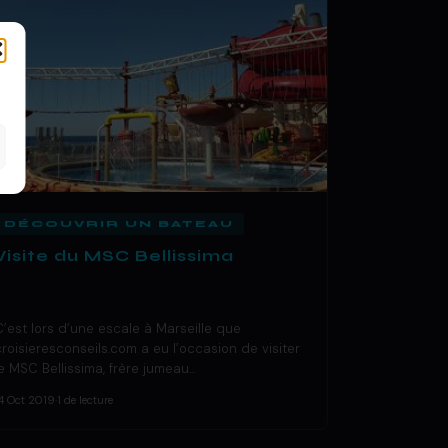
DÉCOUVRIR UN BATEAU
Visite du MSC Bellissima
C’est lors d’une escale à Marseille que
croisieresconseils.com a eu l’occasion de visiter
le MSC Bellissima, frère jumeau…
4 Oct 2019
·
1 de lecture