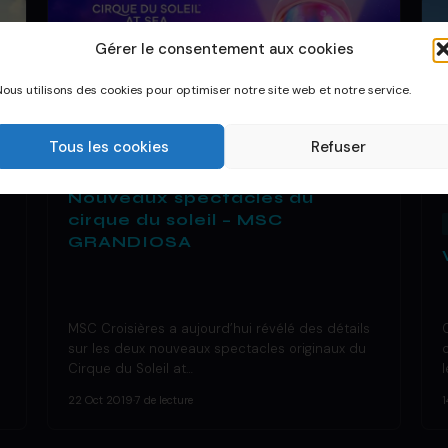
Gérer le consentement aux cookies
Nous utilisons des cookies pour optimiser notre site web et notre service.
Tous les cookies
Refuser
DÉCOUVRIR UN BATEAU
Nouveaux spectacles du
cirque du soleil – MSC
GRANDIOSA
MSC Croisières a aujourd’hui révélé des détails
sur les deux nouveaux spectacles originaux du
Cirque du Soleil at…
22 Oct 2019
·
7 de lecture
1