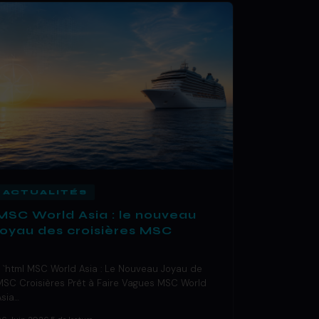
ACTUALITÉS
MSC World Asia : le nouveau
joyau des croisières MSC
« `html MSC World Asia : Le Nouveau Joyau de
MSC Croisières Prêt à Faire Vagues MSC World
Asia…