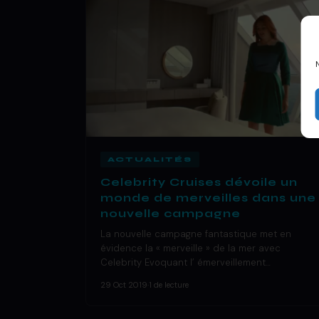
ACTUALITÉS
Celebrity Cruises dévoile un
monde de merveilles dans une
nouvelle campagne
La nouvelle campagne fantastique met en
évidence la « merveille » de la mer avec
Celebrity Evoquant l’ émerveillement…
29 Oct 2019
·
1 de lecture