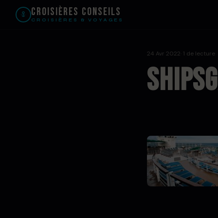
Croisières Conseils
CROISIÈRES & VOYAGES
24 Avr 2022
· 1 de lecture
ShipsG