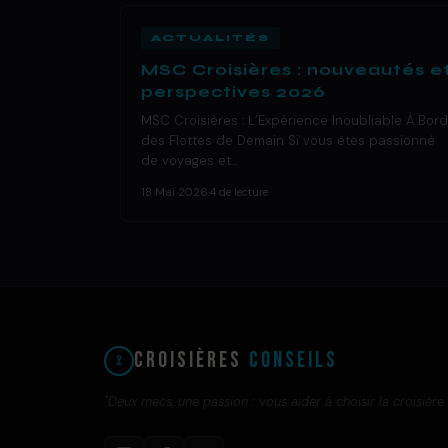
ACTUALITÉS
MSC Croisières : nouveautés e
perspectives 2026
MSC Croisières : L’Expérience Inoubliable À Bord
des Flottes de Demain Si vous êtes passionné
de voyages et…
18 Mai 2026
·
4 de lecture
Croisières
Conseils
"Deux mecs, une passion : vous aider à choisir la croisière