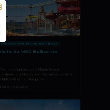
DÉCOUVRIR UN BATEAU
Visite du MSC Bellissima
C’est lors d’une escale à Marseille que
croisieresconseils.com a eu l’occasion de visiter
le MSC Bellissima, frère jumeau…
4 Oct 2019
·
1 de lecture