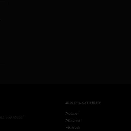
t
EXPLORER
Accueil
 de vos rêves."
Articles
Vidéos