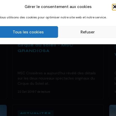
Gérer le consentement aux cookies
Nous utilisons des cookies pour optimiser notre site web et notre service.
Tous les cookies
Refuser
DÉCOUVRIR UN BATEAU
Nouveaux spectacles du
cirque du soleil – MSC
GRANDIOSA
MSC Croisières a aujourd’hui révélé des détails
sur les deux nouveaux spectacles originaux du
Cirque du Soleil at…
22 Oct 2019
·
7 de lecture
1
ACTUALITÉS