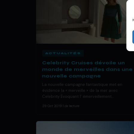
ACTUALITÉS
Celebrity Cruises dévoile un
monde de merveilles dans une
nouvelle campagne
La nouvelle campagne fantastique met en
évidence la « merveille » de la mer avec
Celebrity Evoquant l’ émerveillement…
29 Oct 2019
·
1 de lecture