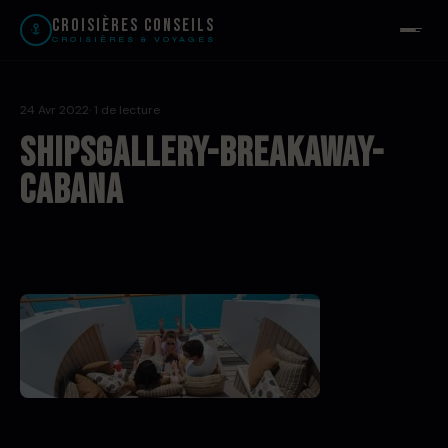
Croisières Conseils
CROISIÈRES & VOYAGES
24 Avr 2022
· 1 de lecture
ShipsGallery-breakaway-
cabana