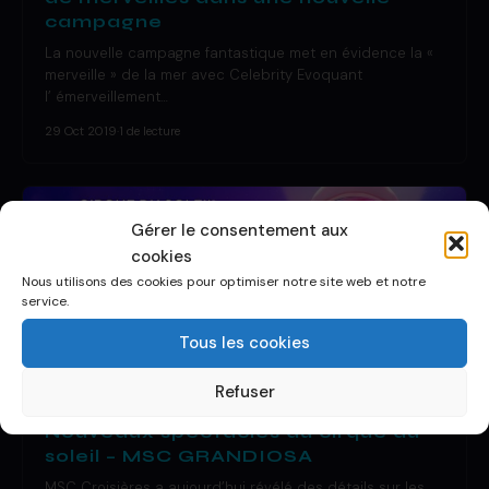
campagne
La nouvelle campagne fantastique met en évidence la «
merveille » de la mer avec Celebrity Evoquant
l’ émerveillement…
29 Oct 2019
·
1 de lecture
Gérer le consentement aux
cookies
Nous utilisons des cookies pour optimiser notre site web et notre
service.
Tous les cookies
Refuser
DÉCOUVRIR UN BATEAU
Nouveaux spectacles du cirque du
soleil – MSC GRANDIOSA
MSC Croisières a aujourd’hui révélé des détails sur les