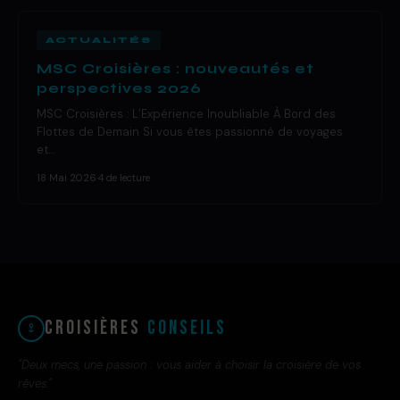
ACTUALITÉS
MSC Croisières : nouveautés et
perspectives 2026
MSC Croisières : L’Expérience Inoubliable À Bord des
Flottes de Demain Si vous êtes passionné de voyages
et…
18 Mai 2026
·
4 de lecture
Croisières
Conseils
"Deux mecs, une passion : vous aider à choisir la croisière de vos
rêves."