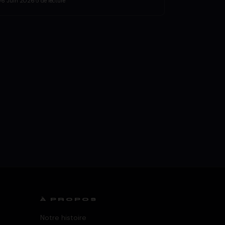
06 Juin 2026
·
5 de lecture
À PROPOS
Notre histoire