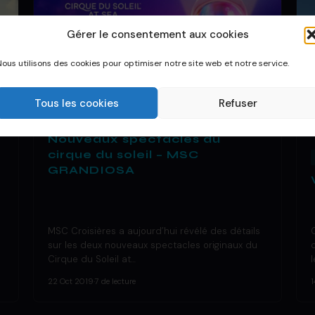
Gérer le consentement aux cookies
Nous utilisons des cookies pour optimiser notre site web et notre service.
Tous les cookies
Refuser
DÉCOUVRIR UN BATEAU
Nouveaux spectacles du
cirque du soleil – MSC
GRANDIOSA
MSC Croisières a aujourd’hui révélé des détails
sur les deux nouveaux spectacles originaux du
Cirque du Soleil at…
22 Oct 2019
·
7 de lecture
1