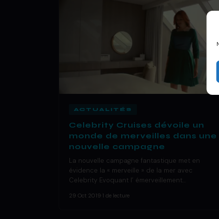
ACTUALITÉS
Celebrity Cruises dévoile un
monde de merveilles dans une
nouvelle campagne
La nouvelle campagne fantastique met en
évidence la « merveille » de la mer avec
Celebrity Evoquant l’ émerveillement…
29 Oct 2019
·
1 de lecture