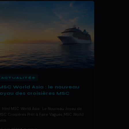
ACTUALITÉS
MSC World Asia : le nouveau
joyau des croisières MSC
« `html MSC World Asia : Le Nouveau Joyau de
MSC Croisières Prêt à Faire Vagues MSC World
Asia…