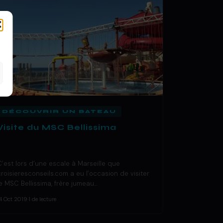
DÉCOUVRIR UN BATEAU
Visite du MSC Bellissima
C’est lors d’une escale à Marseille que
croisieresconseils.com a eu l’occasion de visiter
le MSC Bellissima, frère jumeau…
4 Oct 2019
·
1 de lecture