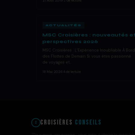
21 Août 2019
·
2 de lecture
ACTUALITÉS
MSC Croisières : nouveautés e
perspectives 2026
MSC Croisières : L’Expérience Inoubliable À Bord
des Flottes de Demain Si vous êtes passionné
de voyages et…
18 Mai 2026
·
4 de lecture
Croisières
Conseils
"Deux mecs, une passion : vous aider à choisir la croisière