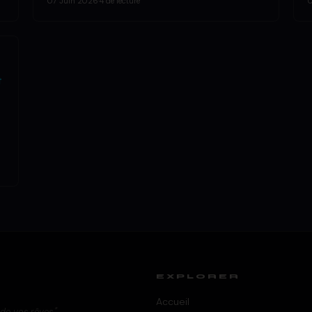
07 Juin 2026
·
4 de lecture
t
EXPLORER
Accueil
 de vos rêves."