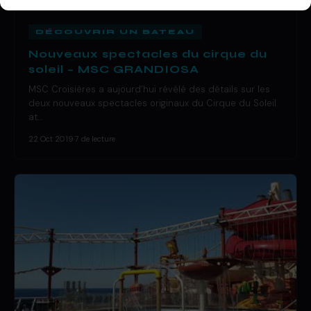
DÉCOUVRIR UN BATEAU
Nouveaux spectacles du cirque du
soleil – MSC GRANDIOSA
MSC Croisières a aujourd’hui révélé des détails sur les
deux nouveaux spectacles originaux du Cirque du Soleil
at…
22 Oct 2019
·
7 de lecture