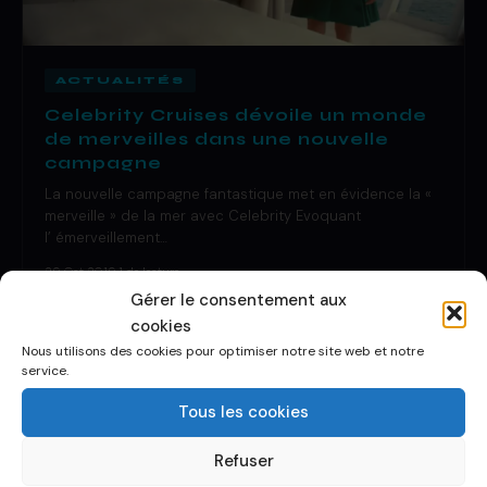
ACTUALITÉS
Celebrity Cruises dévoile un monde
de merveilles dans une nouvelle
campagne
La nouvelle campagne fantastique met en évidence la «
merveille » de la mer avec Celebrity Evoquant
l’ émerveillement…
29 Oct 2019
·
1 de lecture
Gérer le consentement aux
cookies
Nous utilisons des cookies pour optimiser notre site web et notre
service.
Tous les cookies
Refuser