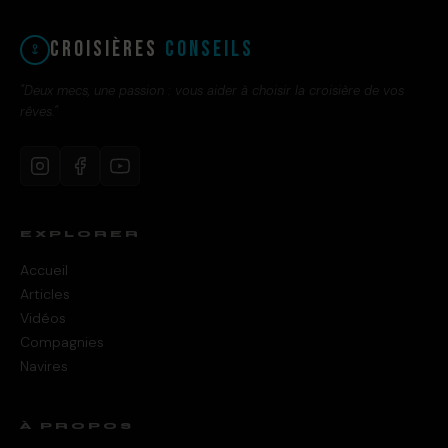
Croisières
Conseils
"Deux mecs, une passion : vous aider à choisir la croisière de vos
rêves."
EXPLORER
Accueil
Articles
Vidéos
Compagnies
Navires
À PROPOS