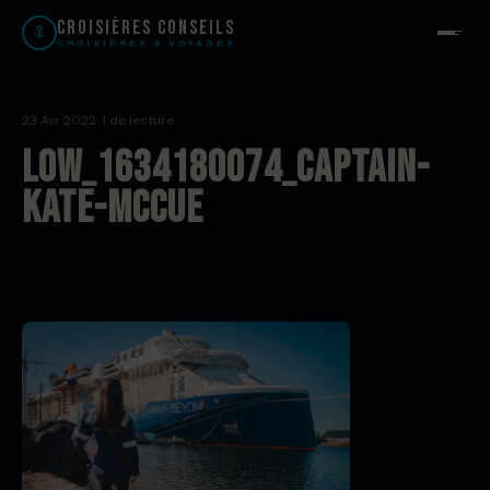
Croisières Conseils
CROISIÈRES & VOYAGES
23 Avr 2022
· 1 de lecture
low_1634180074_Captain-
Kate-McCue