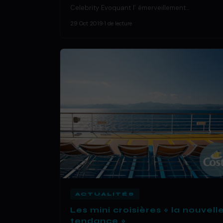
Celebrity Evoquant l’ émerveillement…
29 Oct 2019
·
1 de lecture
ACTUALITÉS
Les mini croisières « la nouvell
tendance »