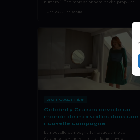
numéro 1. Cet impressionnant navire propulsé…
11 Jan 2022
·
1 de lecture
ACTUALITÉS
Celebrity Cruises dévoile un
monde de merveilles dans une
nouvelle campagne
La nouvelle campagne fantastique met en
évidence la « merveille » de la mer avec