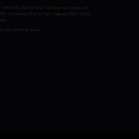
« `html MSC World Asia : Le Nouveau Joyau de
MSC Croisières Prêt à Faire Vagues MSC World
Asia…
06 Juin 2026
·
5 de lecture