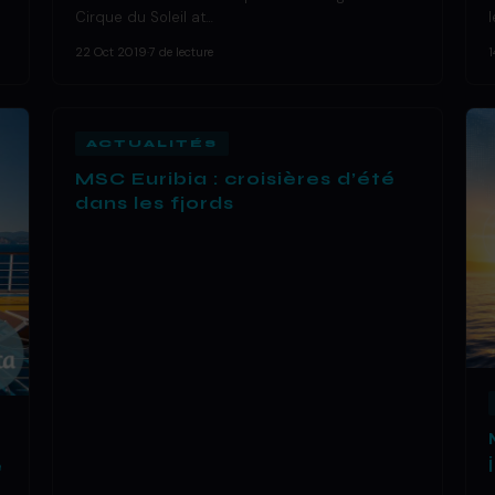
Cirque du Soleil at…
22 Oct 2019
·
7 de lecture
1
ACTUALITÉS
MSC Euribia : croisières d’été
dans les fjords
e