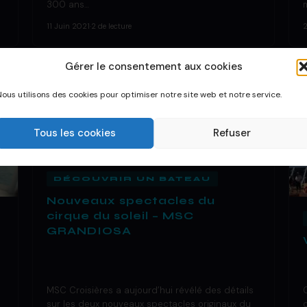
300 ans…
11 Juin 2021
·
2 de lecture
Gérer le consentement aux cookies
Nous utilisons des cookies pour optimiser notre site web et notre service.
Tous les cookies
Refuser
DÉCOUVRIR UN BATEAU
Nouveaux spectacles du
cirque du soleil – MSC
GRANDIOSA
MSC Croisières a aujourd’hui révélé des détails
sur les deux nouveaux spectacles originaux du