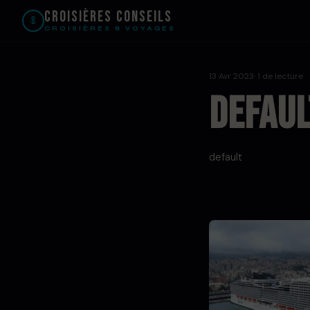
Croisières Conseils
CROISIÈRES & VOYAGES
13 Avr 2023
· 1 de lecture
defaul
default