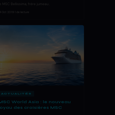
le MSC Bellissima, frère jumeau…
4 Oct 2019
·
1 de lecture
ACTUALITÉS
MSC World Asia : le nouveau
joyau des croisières MSC