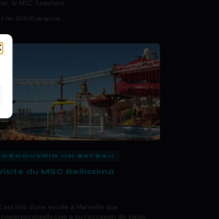
mer, le MSC Seashore…
23 Fév 2021
·
10 de lecture
DÉCOUVRIR UN BATEAU
Visite du MSC Bellissima
C’est lors d’une escale à Marseille que
croisieresconseils.com a eu l’occasion de visiter