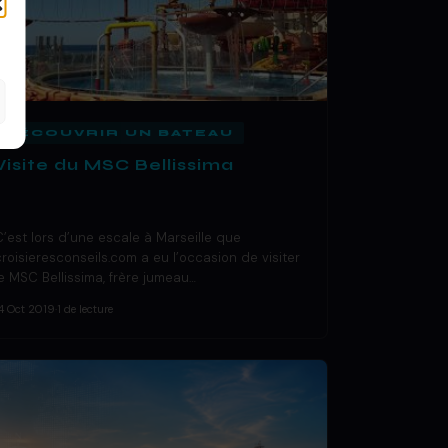
DÉCOUVRIR UN BATEAU
Visite du MSC Bellissima
C’est lors d’une escale à Marseille que
croisieresconseils.com a eu l’occasion de visiter
le MSC Bellissima, frère jumeau…
4 Oct 2019
·
1 de lecture