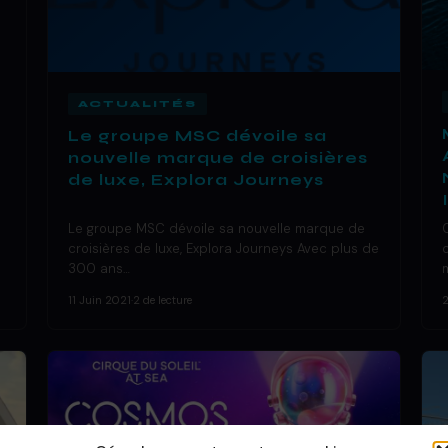
ACTUALITÉS
Le groupe MSC dévoile sa
nouvelle marque de croisières
de luxe, Explora Journeys
Le groupe MSC dévoile sa nouvelle marque de
croisières de luxe, Explora Journeys Avec plus de
300 ans…
11 Juin 2021
·
2 de lecture