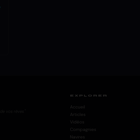
t
EXPLORER
Accueil
 de vos rêves."
Articles
Vidéos
Compagnies
Navires