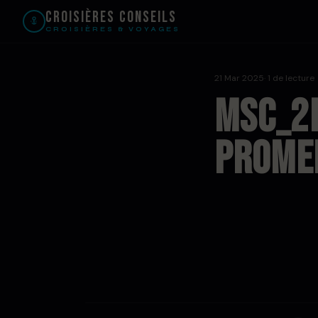
Croisières Conseils
CROISIÈRES & VOYAGES
21 Mar 2025
· 1 de lecture
msc_2l
prome