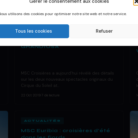
Gérer le consentement aux cookies
Nous utilisons des cookies pour optimiser notre site web et notre service.
DÉCOUVRIR UN BATEAU
Tous les cookies
Refuser
Nouveaux spectacles du
cirque du soleil – MSC
GRANDIOSA
MSC Croisières a aujourd’hui révélé des détails
sur les deux nouveaux spectacles originaux du
Cirque du Soleil at…
22 Oct 2019
·
7 de lecture
1
ACTUALITÉS
MSC Euribia : croisières d’été
dans les fjords