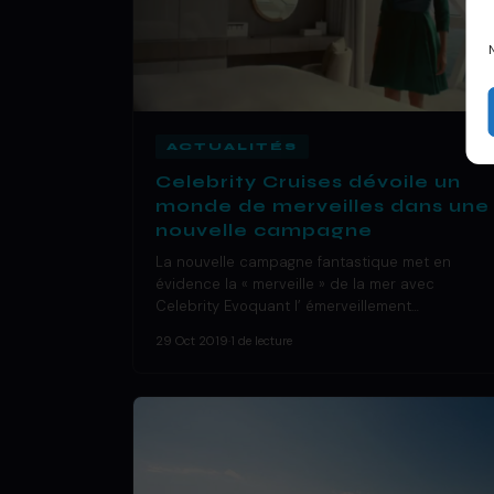
ACTUALITÉS
Celebrity Cruises dévoile un
monde de merveilles dans une
nouvelle campagne
La nouvelle campagne fantastique met en
évidence la « merveille » de la mer avec
Celebrity Evoquant l’ émerveillement…
29 Oct 2019
·
1 de lecture