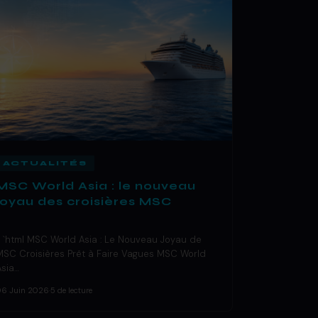
ACTUALITÉS
MSC World Asia : le nouveau
joyau des croisières MSC
« `html MSC World Asia : Le Nouveau Joyau de
MSC Croisières Prêt à Faire Vagues MSC World
Asia…
06 Juin 2026
·
5 de lecture