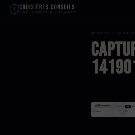
Croisières Conseils
CROISIÈRES & VOYAGES
28 Nov 2023
· 1 de lecture
Captur
14190