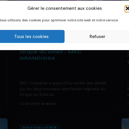
Gérer le consentement aux cookies
Nous utilisons des cookies pour optimiser notre site web et notre service.
Tous les cookies
Refuser
DÉCOUVRIR UN BATEAU
Nouveaux spectacles du
cirque du soleil – MSC
GRANDIOSA
MSC Croisières a aujourd’hui révélé des détails
sur les deux nouveaux spectacles originaux du
Cirque du Soleil at…
22 Oct 2019
·
7 de lecture
1
ACTUALITÉS