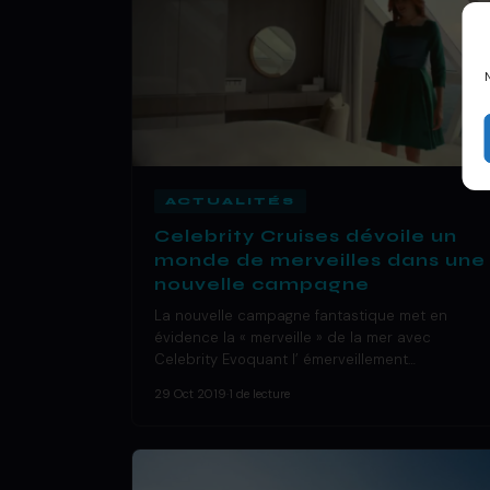
ACTUALITÉS
Celebrity Cruises dévoile un
monde de merveilles dans une
nouvelle campagne
La nouvelle campagne fantastique met en
évidence la « merveille » de la mer avec
Celebrity Evoquant l’ émerveillement…
29 Oct 2019
·
1 de lecture