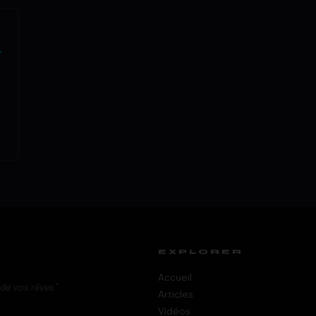
t
EXPLORER
Accueil
 de vos rêves."
Articles
Vidéos