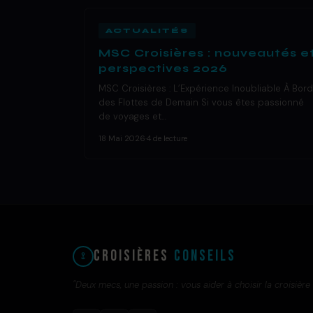
ACTUALITÉS
MSC Croisières : nouveautés e
perspectives 2026
MSC Croisières : L’Expérience Inoubliable À Bord
des Flottes de Demain Si vous êtes passionné
de voyages et…
18 Mai 2026
·
4 de lecture
Croisières
Conseils
"Deux mecs, une passion : vous aider à choisir la croisière