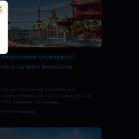
DÉCOUVRIR UN BATEAU
Visite du MSC Bellissima
C’est lors d’une escale à Marseille que
croisieresconseils.com a eu l’occasion de visiter
le MSC Bellissima, frère jumeau…
4 Oct 2019
·
1 de lecture