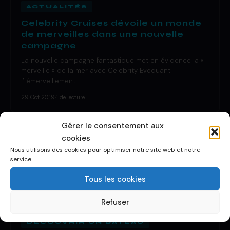
ACTUALITÉS
Celebrity Cruises dévoile un monde
de merveilles dans une nouvelle
campagne
La nouvelle campagne fantastique met en évidence la «
merveille » de la mer avec Celebrity Evoquant
l’ émerveillement…
29 Oct 2019
·
1 de lecture
Gérer le consentement aux
cookies
Nous utilisons des cookies pour optimiser notre site web et notre
service.
Tous les cookies
Refuser
DÉCOUVRIR UN BATEAU