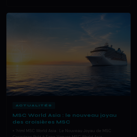
ACTUALITÉS
MSC World Asia : le nouveau joyau
des croisières MSC
« `html MSC World Asia : Le Nouveau Joyau de MSC
Croisières Prêt à Faire Vagues MSC World Asia…