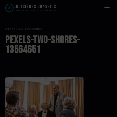
Croisières Conseils
CROISIÈRES & VOYAGES
24 Fév 2023
· 1 de lecture
pexels-two-shores-
13564651