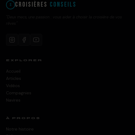
Croisières
Conseils
"Deux mecs, une passion : vous aider à choisir la croisière de vos
rêves."
EXPLORER
Accueil
Articles
Vidéos
Compagnies
Navires
À PROPOS
Notre histoire