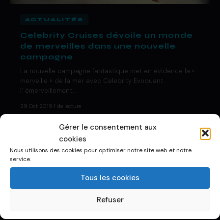
ACTUALITÉS
Celebrity Cruises dévoile un monde
de merveilles dans une nouvelle
campagne
La nouvelle campagne fantastique met en évidence la «
merveille » de la mer avec Celebrity Evoquant
l’ émerveillement…
29 Oct 2019
·
1 de lecture
Gérer le consentement aux
cookies
Nous utilisons des cookies pour optimiser notre site web et notre
service.
Tous les cookies
Refuser