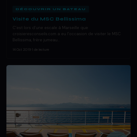
DÉCOUVRIR UN BATEAU
Visite du MSC Bellissima
C’est lors d’une escale à Marseille que
croisieresconseils.com a eu l’occasion de visiter le MSC
Bellissima, frère jumeau…
14 Oct 2019
·
1 de lecture