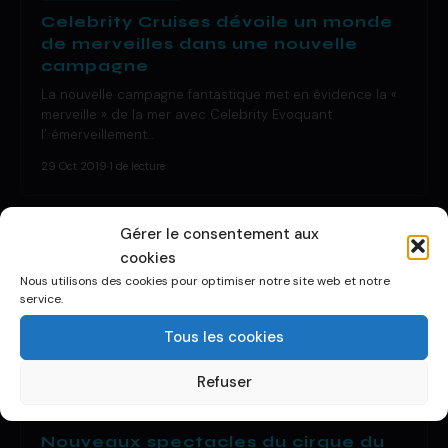
Celebrity Cruises dévoile un monde
de merveilles dans une nouvelle
campagne
La nouvelle campagne fantastique met en évidence la «
merveille » de la mer avec Celebrity Evoquant
l’ émerveillement…
29 Oct 2019
·
1 de lecture
Gérer le consentement aux
cookies
Nous utilisons des cookies pour optimiser notre site web et notre
service.
Tous les cookies
Refuser
DÉCOUVRIR UN BATEAU
Nouveaux spectacles du cirque du