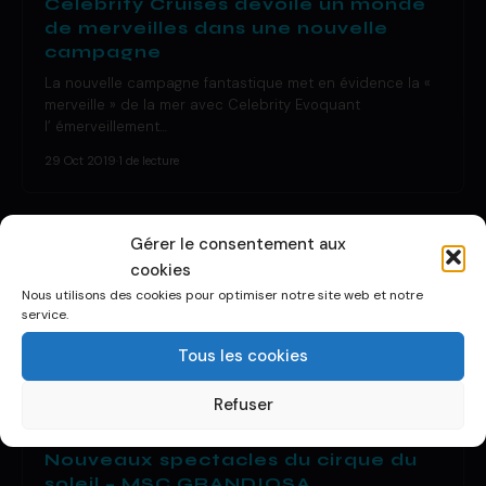
Celebrity Cruises dévoile un monde
de merveilles dans une nouvelle
campagne
La nouvelle campagne fantastique met en évidence la «
merveille » de la mer avec Celebrity Evoquant
l’ émerveillement…
29 Oct 2019
·
1 de lecture
Gérer le consentement aux
cookies
Nous utilisons des cookies pour optimiser notre site web et notre
service.
Tous les cookies
Refuser
DÉCOUVRIR UN BATEAU
Nouveaux spectacles du cirque du
soleil – MSC GRANDIOSA