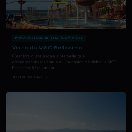
DÉCOUVRIR UN BATEAU
Visite du MSC Bellissima
C’est lors d’une escale à Marseille que
croisieresconseils.com a eu l’occasion de visiter le MSC
Bellissima, frère jumeau…
14 Oct 2019
·
1 de lecture