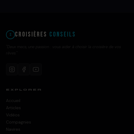
Croisières
Conseils
"Deux mecs, une passion : vous aider à choisir la croisière de vos
rêves."
EXPLORER
Accueil
Articles
Vidéos
Compagnies
Navires