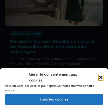
ACTUALITÉS
Celebrity Cruises dévoile un monde
de merveilles dans une nouvelle
campagne
La nouvelle campagne fantastique met en évidence la «
merveille » de la mer avec Celebrity Evoquant
l’ émerveillement…
Gérer le consentement aux
29 Oct 2019
·
1 de lecture
cookies
Nous utilisons des cookies pour optimiser notre site web et notre
service.
Tous les cookies