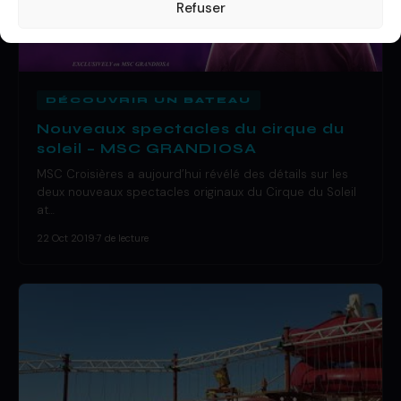
Refuser
DÉCOUVRIR UN BATEAU
Nouveaux spectacles du cirque du
soleil – MSC GRANDIOSA
MSC Croisières a aujourd’hui révélé des détails sur les
deux nouveaux spectacles originaux du Cirque du Soleil
at…
22 Oct 2019
·
7 de lecture