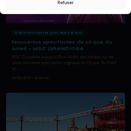
Refuser
DÉCOUVRIR UN BATEAU
Nouveaux spectacles du cirque du
soleil – MSC GRANDIOSA
MSC Croisières a aujourd’hui révélé des détails sur les
deux nouveaux spectacles originaux du Cirque du Soleil
at…
22 Oct 2019
·
7 de lecture