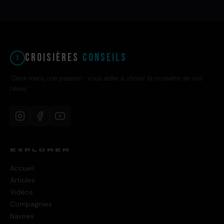
Croisières
Conseils
"Deux mecs, une passion : vous aider à choisir la croisière de vos
rêves."
EXPLORER
Accueil
Articles
Vidéos
Compagnies
Navires