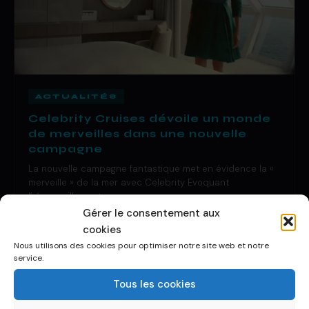
ACTUALITÉS
Celebrity Cruises dévoile un monde
de merveilles dans une nouvelle
campagne
La nouvelle campagne fantastique met en évidence la «
merveille » de la mer avec Celebrity Evoquant
l’ émerveillement…
Gérer le consentement aux
29 Oct 2019
·
1 de lecture
cookies
Nous utilisons des cookies pour optimiser notre site web et notre
service.
Tous les cookies