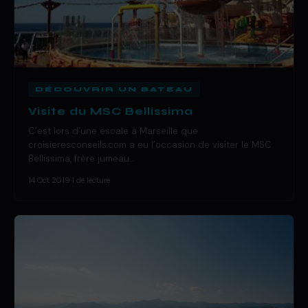
DÉCOUVRIR UN BATEAU
Visite du MSC Bellissima
C’est lors d’une escale à Marseille que
croisieresconseils.com a eu l’occasion de visiter le MSC
Bellissima, frère jumeau…
14 Oct 2019
·
1 de lecture