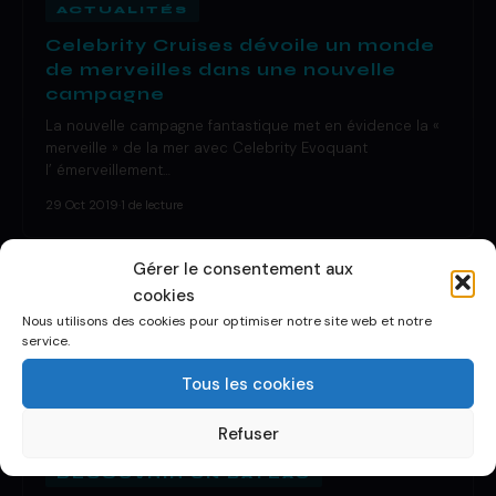
ACTUALITÉS
Celebrity Cruises dévoile un monde
de merveilles dans une nouvelle
campagne
La nouvelle campagne fantastique met en évidence la «
merveille » de la mer avec Celebrity Evoquant
l’ émerveillement…
29 Oct 2019
·
1 de lecture
Gérer le consentement aux
cookies
Nous utilisons des cookies pour optimiser notre site web et notre
service.
Tous les cookies
Refuser
DÉCOUVRIR UN BATEAU