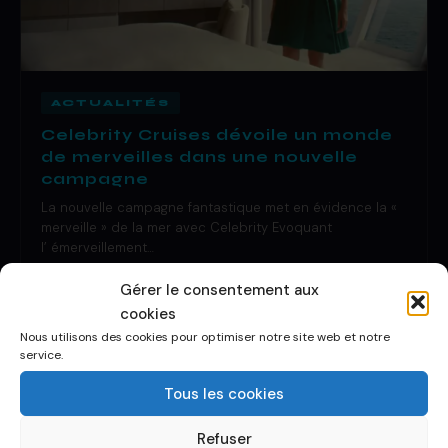
ACTUALITÉS
Celebrity Cruises dévoile un monde
de merveilles dans une nouvelle
campagne
La nouvelle campagne fantastique met en évidence la «
merveille » de la mer avec Celebrity Evoquant
l’ émerveillement…
29 Oct 2019
·
1 de lecture
Gérer le consentement aux
cookies
Nous utilisons des cookies pour optimiser notre site web et notre
service.
Tous les cookies
Refuser