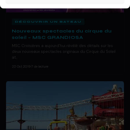
DÉCOUVRIR UN BATEAU
Nouveaux spectacles du cirque du
soleil – MSC GRANDIOSA
MSC Croisières a aujourd’hui révélé des détails sur les
deux nouveaux spectacles originaux du Cirque du Soleil
at…
22 Oct 2019
·
7 de lecture