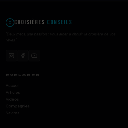
Croisières
Conseils
"Deux mecs, une passion : vous aider à choisir la croisière de vos
rêves."
EXPLORER
Accueil
Articles
Vidéos
Compagnies
Navires