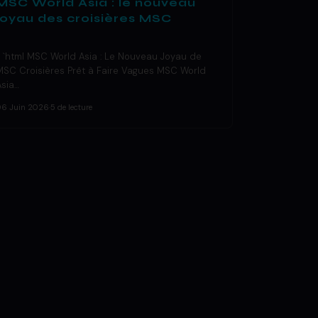
MSC World Asia : le nouveau
joyau des croisières MSC
« `html MSC World Asia : Le Nouveau Joyau de
MSC Croisières Prêt à Faire Vagues MSC World
Asia…
06 Juin 2026
·
5 de lecture