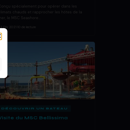
Conçu spécialement pour opérer dans les
climats chauds et rapprocher les hôtes de la
mer, le MSC Seashore…
23 Fév 2021
·
10 de lecture
DÉCOUVRIR UN BATEAU
Visite du MSC Bellissima