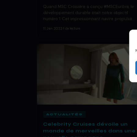
Quand MSC Croisière a conçu #MSCEuribia, le
développement durable était notre objectif
numéro 1. Cet impressionnant navire propulsé…
11 Jan 2022
·
1 de lecture
ACTUALITÉS
Celebrity Cruises dévoile un
monde de merveilles dans une