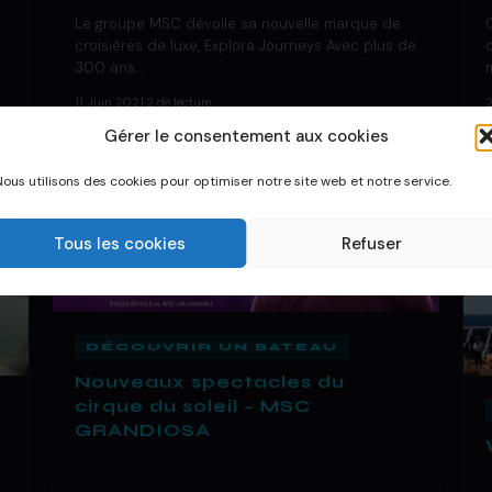
Le groupe MSC dévoile sa nouvelle marque de
croisières de luxe, Explora Journeys Avec plus de
300 ans…
11 Juin 2021
·
2 de lecture
Gérer le consentement aux cookies
Nous utilisons des cookies pour optimiser notre site web et notre service.
Tous les cookies
Refuser
DÉCOUVRIR UN BATEAU
Nouveaux spectacles du
cirque du soleil – MSC
GRANDIOSA