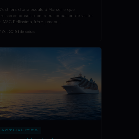
C’est lors d’une escale à Marseille que
croisieresconseils.com a eu l’occasion de visiter
le MSC Bellissima, frère jumeau…
4 Oct 2019
·
1 de lecture
ACTUALITÉS