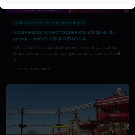
DÉCOUVRIR UN BATEAU
Nouveaux spectacles du cirque du
soleil – MSC GRANDIOSA
MSC Croisières a aujourd’hui révélé des détails sur les
deux nouveaux spectacles originaux du Cirque du Soleil
at…
22 Oct 2019
·
7 de lecture