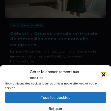
ACTUALITÉS
Celebrity Cruises dévoile un monde
de merveilles dans une nouvelle
campagne
La nouvelle campagne fantastique met en évidence la «
merveille » de la mer avec Celebrity Evoquant
l’ émerveillement…
29 Oct 2019
·
1 de lecture
Gérer le consentement aux
cookies
Nous utilisons des cookies pour optimiser notre site web et notre
service.
Tous les cookies
Refuser