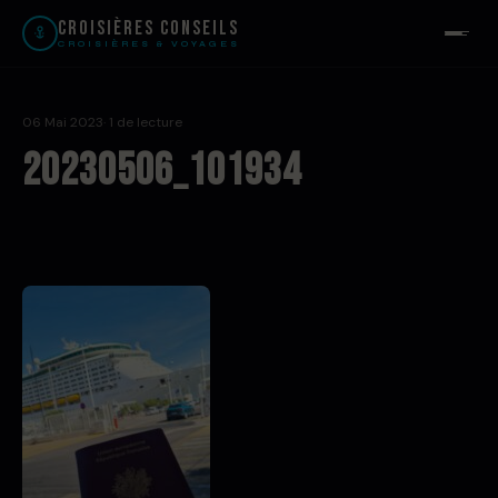
Croisières Conseils
CROISIÈRES & VOYAGES
06 Mai 2023
· 1 de lecture
20230506_101934