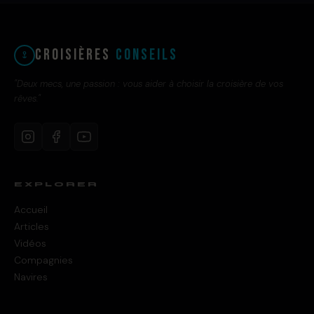
Croisières
Conseils
"Deux mecs, une passion : vous aider à choisir la croisière de vos
rêves."
EXPLORER
Accueil
Articles
Vidéos
Compagnies
Navires