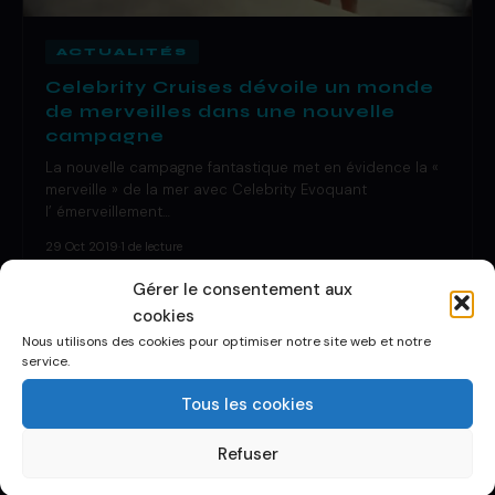
ACTUALITÉS
Celebrity Cruises dévoile un monde
de merveilles dans une nouvelle
campagne
La nouvelle campagne fantastique met en évidence la «
merveille » de la mer avec Celebrity Evoquant
l’ émerveillement…
29 Oct 2019
·
1 de lecture
Gérer le consentement aux
cookies
Nous utilisons des cookies pour optimiser notre site web et notre
service.
Tous les cookies
Refuser