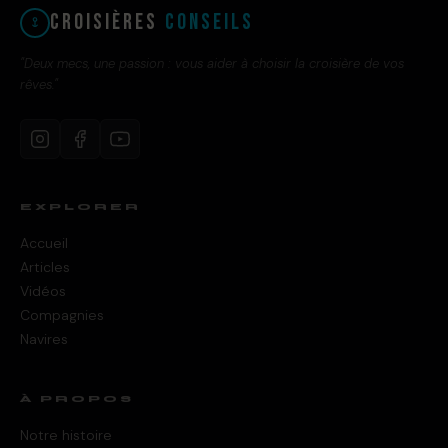
Croisières
Conseils
"Deux mecs, une passion : vous aider à choisir la croisière de vos
rêves."
EXPLORER
Accueil
Articles
Vidéos
Compagnies
Navires
À PROPOS
Notre histoire