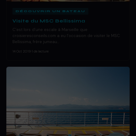
DÉCOUVRIR UN BATEAU
Visite du MSC Bellissima
C’est lors d’une escale à Marseille que
croisieresconseils.com a eu l’occasion de visiter le MSC
Bellissima, frère jumeau…
14 Oct 2019
·
1 de lecture