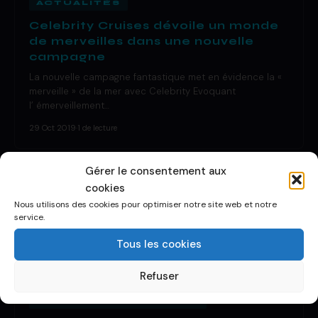
ACTUALITÉS
Celebrity Cruises dévoile un monde
de merveilles dans une nouvelle
campagne
La nouvelle campagne fantastique met en évidence la «
merveille » de la mer avec Celebrity Evoquant
l’ émerveillement…
29 Oct 2019
·
1 de lecture
Gérer le consentement aux
cookies
Nous utilisons des cookies pour optimiser notre site web et notre
service.
Tous les cookies
Refuser
DÉCOUVRIR UN BATEAU