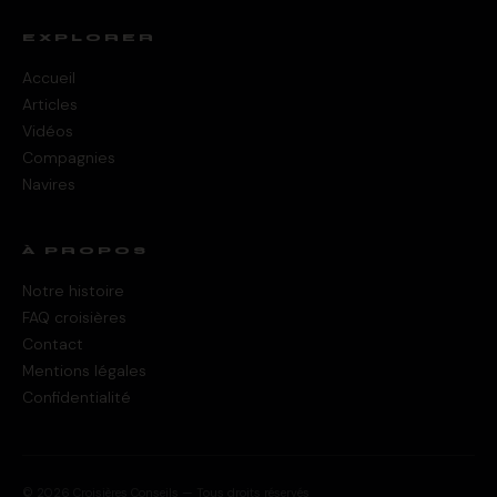
EXPLORER
Accueil
Articles
Vidéos
Compagnies
Navires
À PROPOS
Notre histoire
FAQ croisières
Contact
Mentions légales
Confidentialité
© 2026 Croisières Conseils — Tous droits réservés