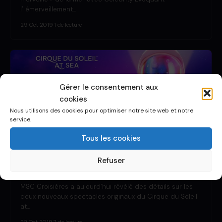
l’ émerveillement…
29 Oct 2019
·
1 de lecture
Gérer le consentement aux
cookies
Nous utilisons des cookies pour optimiser notre site web et notre
service.
Tous les cookies
DÉCOUVRIR UN BATEAU
Refuser
Nouveaux spectacles du cirque du
soleil – MSC GRANDIOSA
MSC Croisières a aujourd’hui révélé des détails sur les
deux nouveaux spectacles originaux du Cirque du Soleil
at…