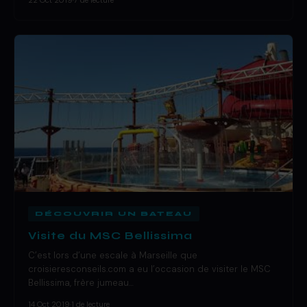
22 Oct 2019
·
7 de lecture
DÉCOUVRIR UN BATEAU
Visite du MSC Bellissima
C’est lors d’une escale à Marseille que
croisieresconseils.com a eu l’occasion de visiter le MSC
Bellissima, frère jumeau…
14 Oct 2019
·
1 de lecture