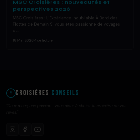
MSC Croisières : nouveautés et
perspectives 2026
MSC Croisières : L’Expérience Inoubliable À Bord des
Flottes de Demain Si vous êtes passionné de voyages
et…
18 Mai 2026
·
4 de lecture
Croisières
Conseils
"Deux mecs, une passion : vous aider à choisir la croisière de vos
rêves."