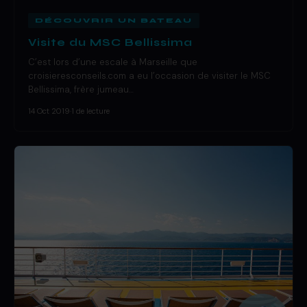
DÉCOUVRIR UN BATEAU
Visite du MSC Bellissima
C’est lors d’une escale à Marseille que
croisieresconseils.com a eu l’occasion de visiter le MSC
Bellissima, frère jumeau…
14 Oct 2019
·
1 de lecture