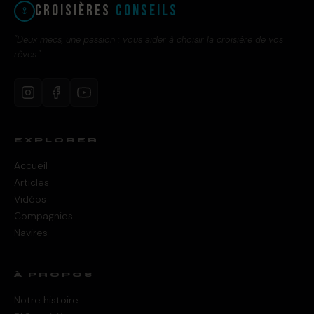
Croisières
Conseils
"Deux mecs, une passion : vous aider à choisir la croisière de vos
rêves."
EXPLORER
Accueil
Articles
Vidéos
Compagnies
Navires
À PROPOS
Notre histoire