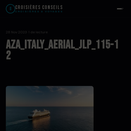
Croisières Conseils
CROISIÈRES & VOYAGES
28 Nov 2023
· 1 de lecture
AZA_Italy_Aerial_JLP_115-1
2