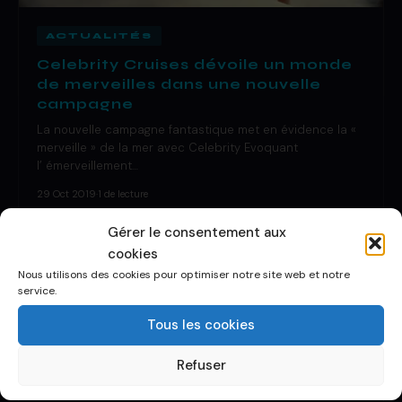
ACTUALITÉS
Celebrity Cruises dévoile un monde
de merveilles dans une nouvelle
campagne
La nouvelle campagne fantastique met en évidence la «
merveille » de la mer avec Celebrity Evoquant
l’ émerveillement…
29 Oct 2019
·
1 de lecture
Gérer le consentement aux
cookies
Nous utilisons des cookies pour optimiser notre site web et notre
service.
Tous les cookies
Refuser