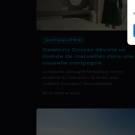
ACTUALITÉS
Celebrity Cruises dévoile un
monde de merveilles dans une
nouvelle campagne
La nouvelle campagne fantastique met en
évidence la « merveille » de la mer avec
Celebrity Evoquant l’ émerveillement…
29 Oct 2019
·
1 de lecture