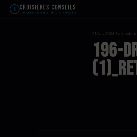
Croisières Conseils
CROISIÈRES & VOYAGES
28 Nov 2023
· 1 de lecture
196-Dr
(1)_R