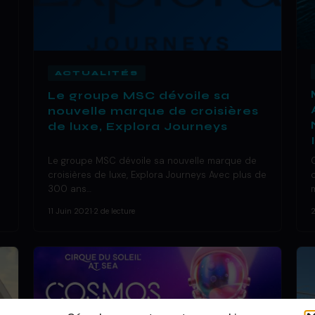
ACTUALITÉS
Le groupe MSC dévoile sa
nouvelle marque de croisières
de luxe, Explora Journeys
Le groupe MSC dévoile sa nouvelle marque de
croisières de luxe, Explora Journeys Avec plus de
300 ans…
11 Juin 2021
·
2 de lecture