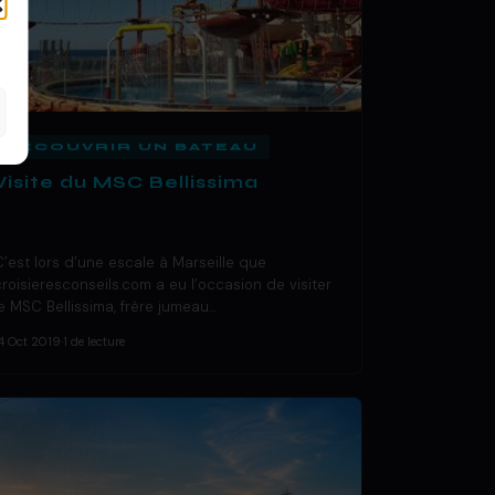
DÉCOUVRIR UN BATEAU
Visite du MSC Bellissima
C’est lors d’une escale à Marseille que
croisieresconseils.com a eu l’occasion de visiter
le MSC Bellissima, frère jumeau…
4 Oct 2019
·
1 de lecture