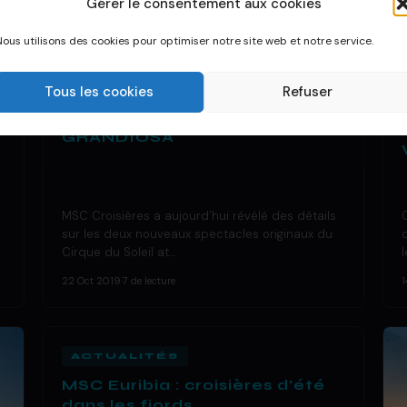
Gérer le consentement aux cookies
Nous utilisons des cookies pour optimiser notre site web et notre service.
DÉCOUVRIR UN BATEAU
Tous les cookies
Refuser
Nouveaux spectacles du
cirque du soleil – MSC
GRANDIOSA
MSC Croisières a aujourd’hui révélé des détails
sur les deux nouveaux spectacles originaux du
Cirque du Soleil at…
22 Oct 2019
·
7 de lecture
1
ACTUALITÉS
MSC Euribia : croisières d’été
dans les fjords