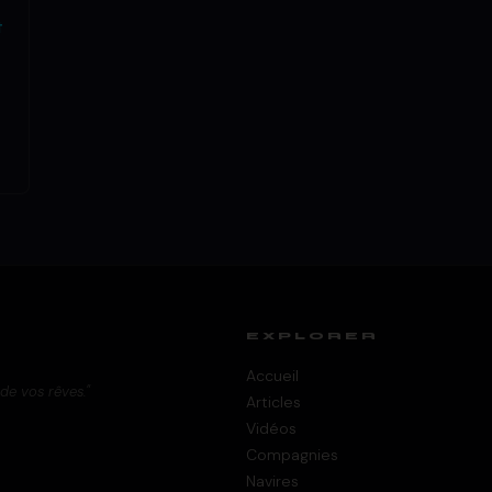
t
EXPLORER
Accueil
 de vos rêves."
Articles
Vidéos
Compagnies
Navires