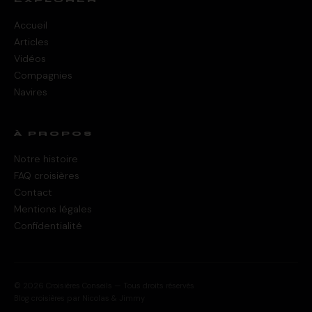
Accueil
Articles
Vidéos
Compagnies
Navires
À PROPOS
Notre histoire
FAQ croisières
Contact
Mentions légales
Confidentialité
© 2026 Croisières Conseils — Tous droits réservés
Blog croisières par Nicolas & Jimmy