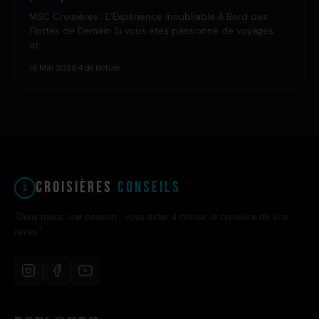
MSC Croisières : L’Expérience Inoubliable À Bord des
Flottes de Demain Si vous êtes passionné de voyages
et…
18 Mai 2026
·
4 de lecture
Croisières
Conseils
"Deux mecs, une passion : vous aider à choisir la croisière de vos
rêves."
EXPLORER