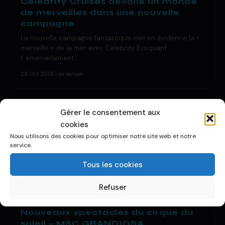
Celebrity Cruises dévoile un monde
de merveilles dans une nouvelle
campagne
La nouvelle campagne fantastique met en évidence la «
merveille » de la mer avec Celebrity Evoquant
l’ émerveillement…
29 Oct 2019
·
1 de lecture
Gérer le consentement aux
cookies
Nous utilisons des cookies pour optimiser notre site web et notre
service.
Tous les cookies
Refuser
DÉCOUVRIR UN BATEAU
Nouveaux spectacles du cirque du
soleil – MSC GRANDIOSA