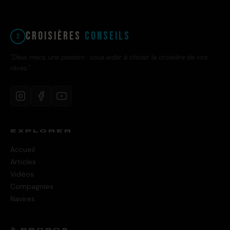
Croisières
Conseils
"Deux mecs, une passion : vous aider à choisir la croisière de vos
rêves."
EXPLORER
Accueil
Articles
Vidéos
Compagnies
Navires
À PROPOS