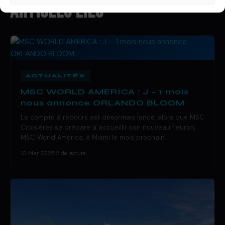
ARTICLES LIÉS
ACTUALITÉS
MSC WORLD AMERICA : J – 1 mois
nous annonce ORLANDO BLOOM
Le compte à rebours est désormais lancé, alors que MSC
Croisières se prépare à accueillir son nouveau fleuron,
MSC World America, à Miami le mois prochain.
10 Mar 2025
·
2 de lecture