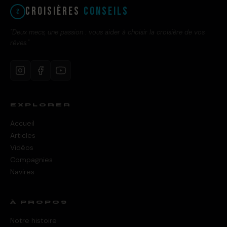
Croisières
Conseils
"Deux mecs, une passion : vous aider à choisir la croisière de vos
rêves."
EXPLORER
Accueil
Articles
Vidéos
Compagnies
Navires
À PROPOS
Notre histoire