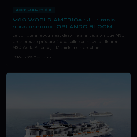
ACTUALITÉS
MSC WORLD AMERICA : J – 1 mois
nous annonce ORLANDO BLOOM
Le compte à rebours est désormais lancé, alors que MSC
Croisières se prépare à accueillir son nouveau fleuron,
MSC World America, à Miami le mois prochain.
10 Mar 2025
·
2 de lecture