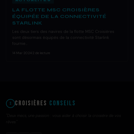
ACTUALITÉS
LA FLOTTE MSC CROISIÈRES
ÉQUIPÉE DE LA CONNECTIVITÉ
STARLINK
Les deux tiers des navires de la flotte MSC Croisières
sont désormais équipés de la connectivité Starlink
fournie…
14 Mar 2024
·
2 de lecture
Croisières
Conseils
"Deux mecs, une passion : vous aider à choisir la croisière de vos
rêves."