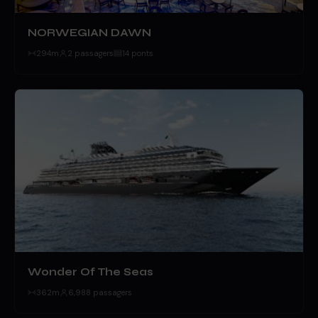
NORWEGIAN DAWN
294m
2 passagers
14 ponts
Wonder Of The Seas
362m
6,988 passagers