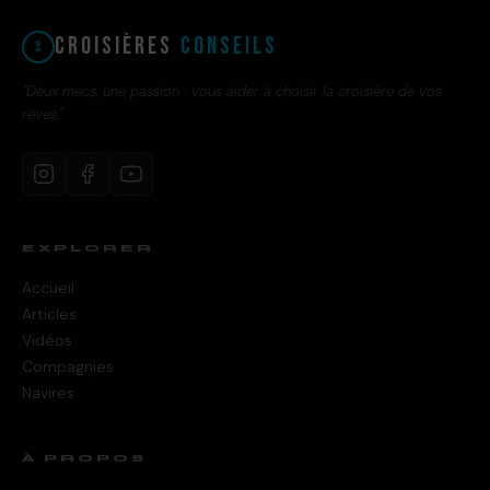
Croisières
Conseils
"Deux mecs, une passion : vous aider à choisir la croisière de vos
rêves."
EXPLORER
Accueil
Articles
Vidéos
Compagnies
Navires
À PROPOS