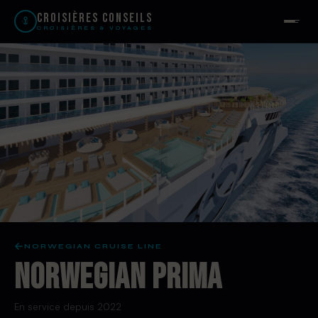
Croisières Conseils
CROISIÈRES & VOYAGES
NORWEGIAN CRUISE LINE
NORWEGIAN PRIMA
En service depuis 2022