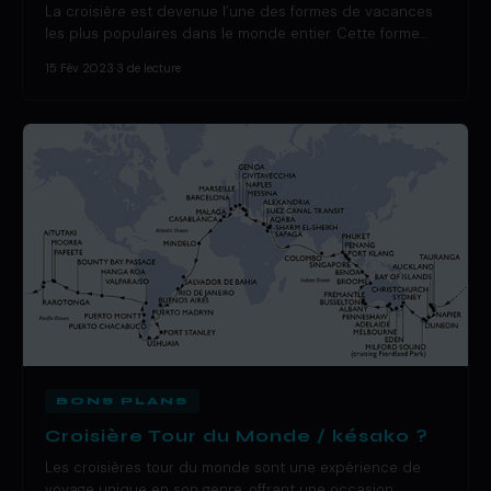
La croisière est devenue l’une des formes de vacances
les plus populaires dans le monde entier. Cette forme…
15 Fév 2023
·
3 de lecture
BONS PLANS
Croisière Tour du Monde / késako ?
Les croisières tour du monde sont une expérience de
voyage unique en son genre, offrant une occasion