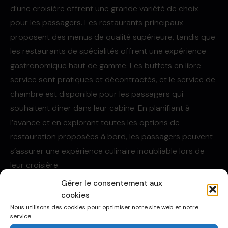
d’une croisière offrent une grande variété de choix
pour les passagers. Les restaurants principaux
proposent des menus de qualité supérieure, tandis que
les restaurants de spécialités offrent une expérience
gastronomique haut de gamme. Les buffets en libre-
service sont pratiques et décontractés, et le service de
chambre est disponible pour les passagers qui
souhaitent dîner dans leur cabine. En planifiant à
l’avance et en explorant toutes les options de
restauration proposées à bord, les passagers peuvent
s’assurer une expérience culinaire inoubliable lors de
leur croisière.
Gérer le consentement aux
cookies
Nous utilisons des cookies pour optimiser notre site web et notre
service.