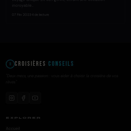
incroyable…
07 Fév 2023
·
4 de lecture
Croisières
Conseils
"Deux mecs, une passion : vous aider à choisir la croisière de vos
rêves."
EXPLORER
Accueil