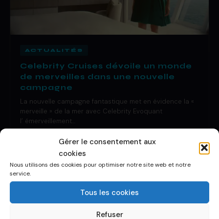
ACTUALITÉS
Celebrity Cruises dévoile un monde
de merveilles dans une nouvelle
campagne
La nouvelle campagne fantastique met en évidence la «
merveille » de la mer avec Celebrity Evoquant
l’ émerveillement…
29 Oct 2019
·
1 de lecture
Gérer le consentement aux
cookies
Nous utilisons des cookies pour optimiser notre site web et notre
service.
Tous les cookies
Refuser