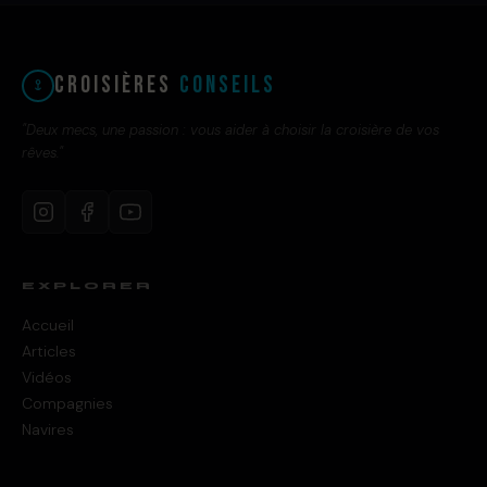
Croisières
Conseils
"Deux mecs, une passion : vous aider à choisir la croisière de vos
rêves."
EXPLORER
Accueil
Articles
Vidéos
Compagnies
Navires