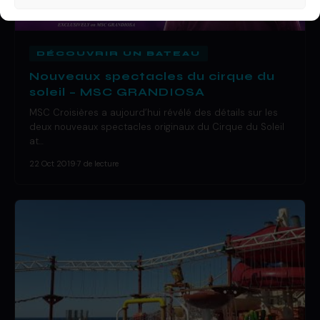
DÉCOUVRIR UN BATEAU
Nouveaux spectacles du cirque du
soleil – MSC GRANDIOSA
MSC Croisières a aujourd’hui révélé des détails sur les
deux nouveaux spectacles originaux du Cirque du Soleil
at…
22 Oct 2019
·
7 de lecture