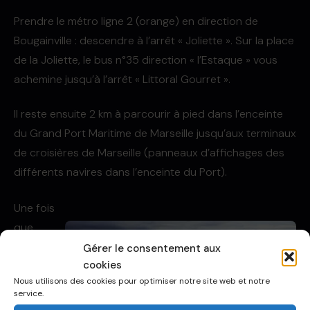
Prendre le métro ligne 2 (orange) en direction de
Bougainville : descendre à l’arrêt « Joliette ». Sur la place
de la Joliette, le bus n°35 direction « l’Estaque » vous
achemine jusqu’à l’arrêt « Littoral Gourret ».
Il reste ensuite 2 km à parcourir à pied dans l’enceinte
du Grand Port Maritime de Marseille jusqu’aux terminaux
de croisières de Marseille (panneaux d’affichages des
différents navires dans l’enceinte du Port).
Une fois
que
Gérer le consentement aux
cookies
Nous utilisons des cookies pour optimiser notre site web et notre
service.