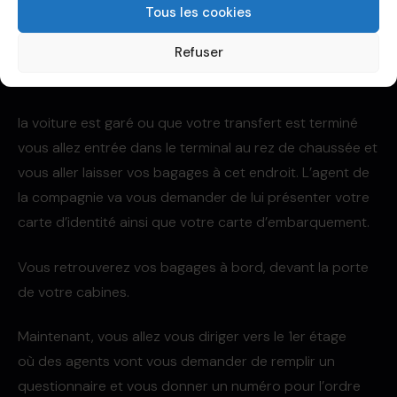
Tous les cookies
Refuser
la voiture est garé ou que votre transfert est terminé
vous allez entrée dans le terminal au rez de chaussée et
vous aller laisser vos bagages à cet endroit. L’agent de
la compagnie va vous demander de lui présenter votre
carte d’identité ainsi que votre carte d’embarquement.
Vous retrouverez vos bagages à bord, devant la porte
de votre cabines.
Maintenant, vous allez vous diriger vers le 1er étage
où des agents vont vous demander de remplir un
questionnaire et vous donner un numéro pour l’ordre