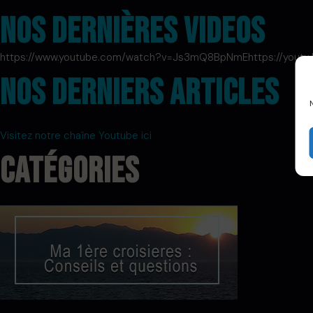
Nos dernières videos
https://www.youtube.com/watch?v=Js3mQ8BpNmEhttps://youtu.
Nos derniers articles
Visitez notre chaîne Youtube ici
Catégories