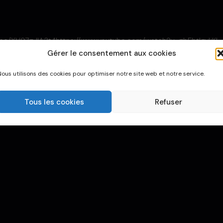
be/XV97gJlA3t4https://www.youtube.com/watch?v=gbEbtIgxkKI
Gérer le consentement aux cookies
Nous utilisons des cookies pour optimiser notre site web et notre service.
Tous les cookies
Refuser