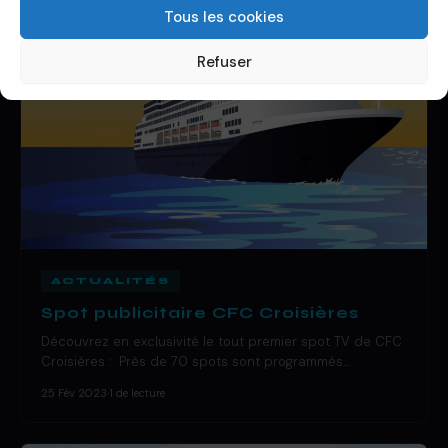
Tous les cookies
Refuser
ACTUALITÉS
Spot publicitaire CFC Croisières
Découvrez en exclusivité le tout premier spot TV de CFC
Croisières : Près de 70 spots sont programmés…
25 Fév 2023
·
1 de lecture