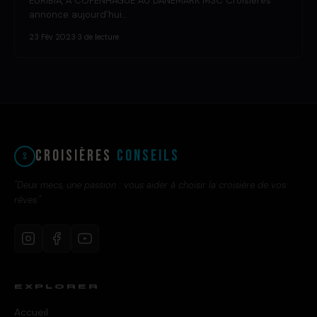
EURIBIA, À COPENHAGUE AU DANEMARK MSC Croisières
annonce aujourd’hui…
23 Fév 2023
·
3 de lecture
Croisières
Conseils
"Deux mecs, une passion : vous aider à choisir la croisière de vos
rêves."
EXPLORER
Accueil