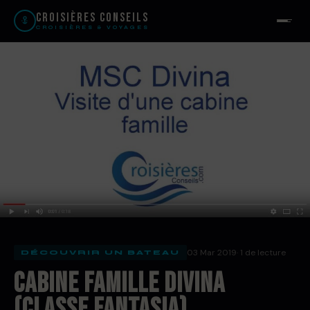
Croisières Conseils
CROISIÈRES & VOYAGES
03 Mar 2019
· 1 de lecture
DÉCOUVRIR UN BATEAU
Cabine famille Divina
(Classe Fantasia)