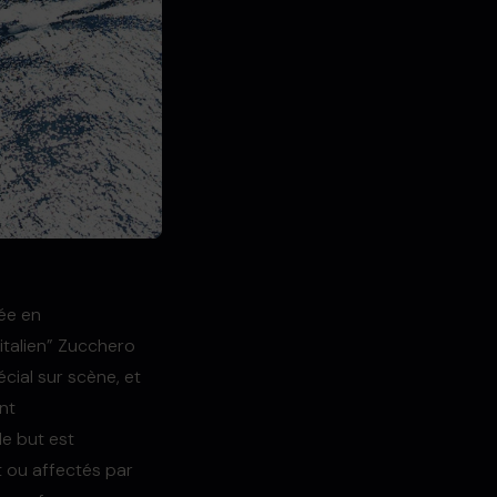
ée en
s italien” Zucchero
cial sur scène, et
nt
e but est
 ou affectés par