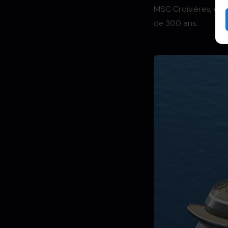
MSC Croisières, qui
de 300 ans.