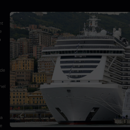
nt
e
a
 de
nel
ra
de