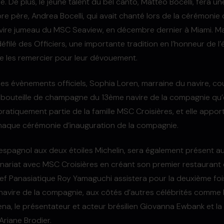
se. De plus, le jeune talent du bel canto, Matteo Bocelli, fera 
bre père, Andrea Bocelli, qui avait chanté lors de la cérémonie
ire jumeau du MSC Seaview, en décembre dernier à Miami. Ma
́filé des Officiers, une importante tradition en l’honneur de l’
de les remercier pour leur dévouement.
 les évènements officiels, Sophia Loren, marraine du navire, co
 bouteille de champagne du 13ème navire de la compagnie qu’e
atiquement partie de la famille MSC Croisières, et elle appo
haque cérémonie d’inauguration de la compagnie.
spagnol aux deux étoiles Michelin, sera également présent au
nariat avec MSC Croisières en créant son premier restaurant
f Panasiatique Roy Yamaguchi assistera pour la deuxième fois 
navire de la compagnie, aux côtés d’autres célébrités comme
na, le présentateur et acteur brésilien Giovanna Ewbank et la 
e Ariane Brodier.