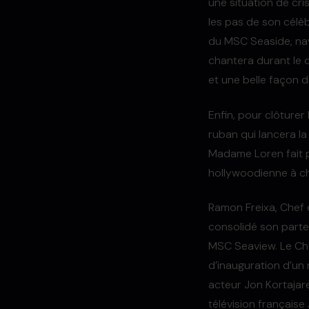
une situation de cri
les pas de son célè
du MSC Seaside, nav
chantera durant le de
et une belle façon 
Enfin, pour clôturer
ruban qui lancera la
Madame Loren fait pr
hollywoodienne à c
Ramon Freixa, Chef e
consolidé son parte
MSC Seaview. Le Che
d’inauguration d’un 
acteur Jon Kortajare
télévision français