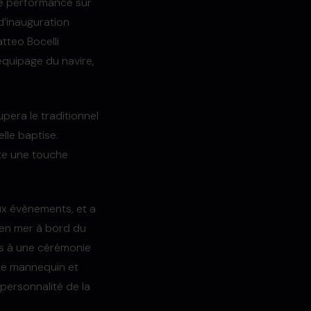
une performance sur
 d’inauguration
tteo Bocelli
équipage du navire,
upera le traditionnel
lle baptise.
rte une touche
x évènements, et a
 en mer à bord du
à une cérémonie
 le mannequin et
personnalité de la