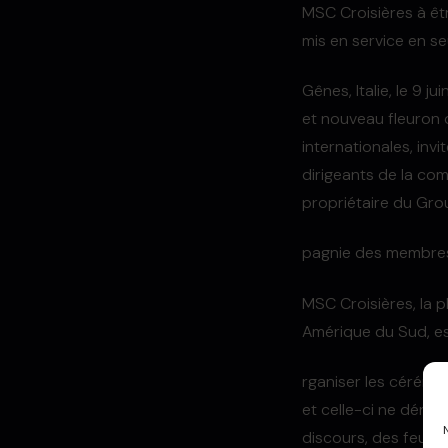
MSC Croisières à êt
mis en service en s
Gênes, Italie, le 9 
et nouveau fleuron 
internationales, inv
dirigeants de la co
propriétaire du Gro
pagnie des membres
MSC Croisières, la 
Amérique du Sud, e
rganiser les cérém
et celle-ci ne dérog
discours, des feux d’