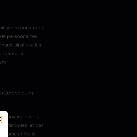
 croissance constante,
de personnalités
onaux, ainsi que les
fondateur et
com
en Europe et en
que nouveau navire,
ces artistiques et des
aritime chère à