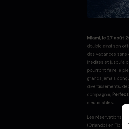
Miami, le 27 août 
double ainsi son off
des vacances sans é
inédites et jusqu’à c
pourront faire le pl
grands jamais conçu
divertissements, déc
compagnie,
Perfec
inestimables.
Les réservations po
(Orlando) en Floride