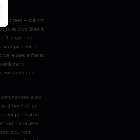
biscitées – qui ont
es revisitées dont le
du Chicago des
es sept piscines –
ec de jeunes enfants
débordement
e, voyageant en
re commencée avec
’est à bord de ce
recteur général de
et Port Canaveral
tres, pourront