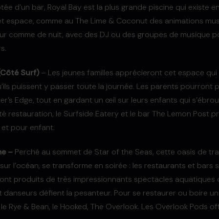
ée d’un bar, Royal Bay est la plus grande piscine qui existe e
cet espace, comme au The Lime & Coconut des animations mus
ur comme de nuit, avec des DJ ou des groupes de musique po
rs.
(Côté Surf)
– Les jeunes familles apprécieront cet espace qui l
ils puissent y passer toute la journée. Les parents pourront pr
’s Edge, tout en gardant un œil sur leurs enfants qui s’ébr
té restauration, le Surfside Eatery et le bar The Lemon Post 
 et pour enfant.
e –
Perché au sommet de Star of the Seas, cette oasis de tranq
ur l’océan, se transforme en soirée : les restaurants et bars s
ont produits de très impressionnants spectacles aquatiques 
et danseurs défient la pesanteur. Pour se restaurer ou boire un 
le Rye & Bean, le Hooked, The Overlook. Les Overlook Pods of