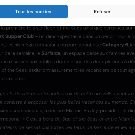
nibles sur le site de la compagnie.
Tous les cookies
Refuser
passagers pourront découvrir toutes les nouveautés – déjà plé
 la première fois sur l’Icon of the Seas ainsi que certaines autr
ark Supper Club
– un dîner-spectacle dans un décor inspiré 
ont, les six méga toboggans du parc aquatique
Category 6
, l
r de la semaine, le
Surfside
, un espace dédié aux familles av
 zone réservée aux adultes dotée d’une des deux piscines à 
of the Seas, séduiront assurément les vacanciers de tout âg
u entre amis.
signe le deuxième acte audacieux de cette nouvelle aventu
qui consiste à proposer les plus belles vacances au monde. C
elles commencent
», a déclaré Michael Bayley, président et di
rnational. «
C’est à bord de Star of the Seas et entre Miami 
ateurs de sensations fortes, les férus de farniente et les au