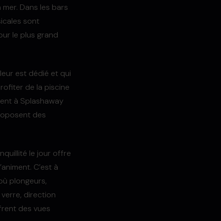
n mer. Dans les bars
icales sont
ur le plus grand
eur est dédié et qui
ofiter de la piscine
ouent à Splashaway
proposent des
uillité le jour offre
’animent. C’est à
où plongeurs,
verre, direction
frent des vues