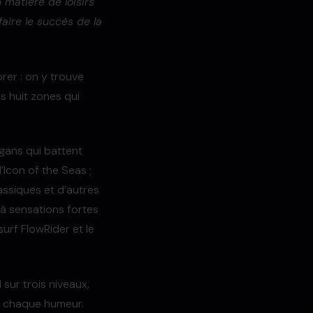
 matière de loisirs
aire le succès de la
rer : on y trouve
s huit zones qui
ggans qui battent
’Icon of the Seas ;
assiques et d’autres
 à sensations fortes
urf FlowRider et le
sur trois niveaux,
ou chaque humeur.