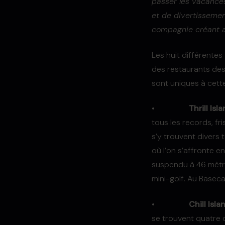
passer les vacances
et de divertissemen
compagnie créant a
Les huit différentes
des restaurants des
sont uniques à cette
•
Thrill Isl
tous les records, fr
s’y trouvent divers 
où l’on s’affronte e
suspendu à 46 mètre
mini-golf. Au Basec
•
Chill Isla
se trouvent quatre 