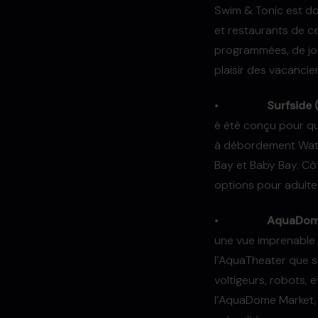
Swim & Tonic est dot
et restaurants de 
programmées, de jo
plaisir des vacancie
•
Surfside 
é été conçu pour qu’
à débordement Water
Bay et Baby Bay. Cô
options pour adulte
•
AquaDom
une vue imprenable s
l’AquaTheater que s
voltigeurs, robots, 
l’AquaDome Market, 