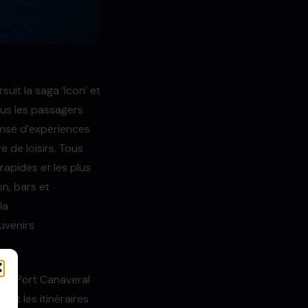
suit la saga ‘Icon’ et
ous les passagers
ensé d’expériences
e de loisirs. Tous
rapides et les plus
n, bars et
la
uvenirs
 de Port Canaveral
 et les itinéraires