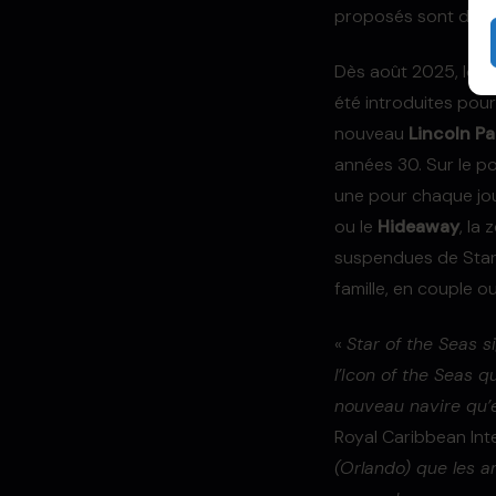
proposés sont dispo
Dès août 2025, les 
été introduites pour
nouveau
Lincoln P
années 30. Sur le p
une pour chaque jou
ou le
Hideaway
, la
suspendues de Star 
famille, en couple o
«
Star of the Seas 
l’Icon of the Seas 
nouveau navire qu’
Royal Caribbean Inte
(Orlando) que les am