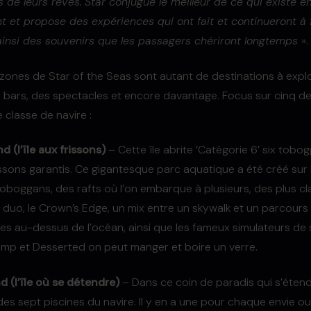
 de leurs rêves.
Star conjugue le meilleur de ce qui existe en
t et propose des expériences qui ont fait et continueront à f
insi des souvenirs que les passagers chériront longtemps
».
 zones de Star of the Seas sont autant de destinations à explo
 bars, des spectacles et encore davantage. Focus sur cinq de
 classe de navire :
and (l’île aux frissons)
– Cette île abrite ‘Catégorie 6’ six tobo
issons garantis. Ce gigantesque parc aquatique a été créé sur l
toboggans, des rafts où l’on embarque à plusieurs, des plus cl
n duo, le Crown’s Edge, un mix entre un skywalk et un parcours
s au-dessus de l’océan, ainsi que les fameux simulateurs de s
amp et Desserted on peut manger et boire un verre.
nd (l’île où se détendre)
– Dans ce coin de paradis qui s’étend 
des sept piscines du navire. Il y en a une pour chaque envie 